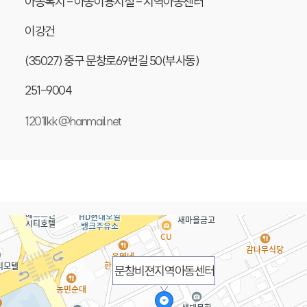
아동복지 - 아동이용시설 - 지역아동센터
이강건
(35027) 중구 문창로69번길 50(부사동)
251-9004
1201lkk@hanmail.net
문창비젼지역아동센터