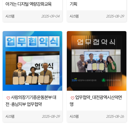
아가는 디지털 역량강화교육
기획
[ChatGPT & AI를 활용한 프로
시스템
2025-09-04
시스템
2025-08-29
그램 기획서 …
사랑의장기기증운동본부 대
업무협약_대전광역시산악연
전·충남지부 업무협약
맹
시스템
2025-08-29
시스템
2025-08-26