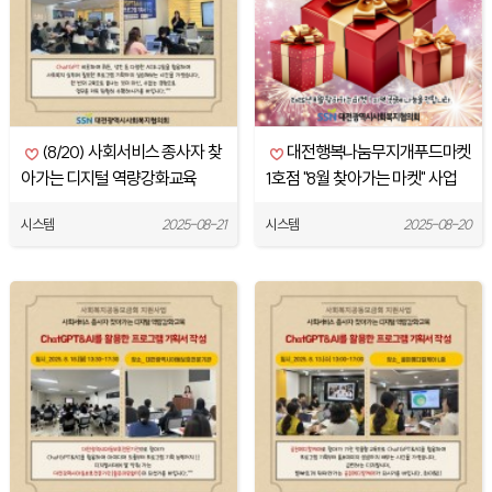
(8/20) 사회서비스 종사자 찾
대전행복나눔무지개푸드마켓
아가는 디지털 역량강화교육
1호점 "8월 찾아가는 마켓" 사업
[ChatGPT & AI를 활용한 프로
진행
시스템
2025-08-21
시스템
2025-08-20
그램 기획서…