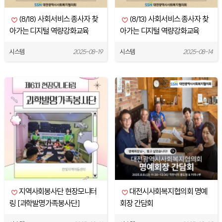
(8/18) 사회서비스 종사자 찾
(8/13) 사회서비스 종사자 찾
아가는 디지털 역량강화교육
아가는 디지털 역량강화교육
[ChatGPT & AI를 활용한 프로
[ChatGPT & AI를 활용한 프로
시스템
2025-08-19
시스템
2025-08-14
그램 기획서…
그램 기획서…
지역사회봉사단 현장모니터
대전시사회복지협의회 명예
링 [과학발명가족봉사단]
회장 간담회