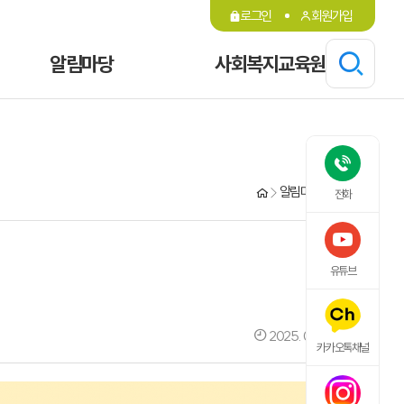
로그인
회원가입
알림마당
사회복지교육원
알림마당
공지사항
전화
유튜브
2025. 04. 10. 10:15
카카오톡채널