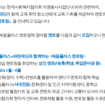
는 '
한국사회복지협의회 자원봉사사업단-3116'과 관련하여,
재단
과 함께 교육 취약 청소년에게 교육 기회를 제공하
여 멘토
멘토링』
을 안내
하고 있습니다.
4년 배움플러스 멘토링에 참여할
멘토
를 다음과 같이
모집
하오니 멘
플러스 e파란재단과 함께하는 <배움플러스 멘토링>
 학습 멘토링을 희망하는
성인 멘토(대(휴)학생, 취업준비생 등)
024. 1월 ~ 8월
: 교육(영어, 수학) 컨텐츠를 활용하여 멘티가 멘토와 함께 학습
 홈플러스(
서대전점
) 문화센터 및 인근 지역아동센터, 중학교
: 멘토링 웰컴키트 및 교육 콘텐츠 제공, 간식비·교통비·도서비 지
협의회 현직자
인터뷰, 문화체험 활동 지원, 멘토링 활동 수료