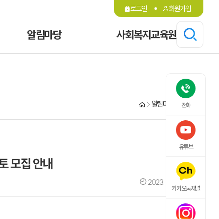
로그인
회원가입
알림마당
사회복지교육원
알림마당
공지사항
전화
유튜브
토 모집 안내
2023. 11. 27. 15:23
카카오톡채널