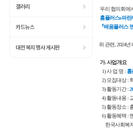
갤러리
우리 협의회에서
홈플러스e파란
카드뉴스
『배움플러스 
위 관련, 202
대전 복지 행사 게시판
가. 사업개요
1) 사 업 명 :
홈
2) 모집대상 :
3) 활동기간 :
2
4) 활동내용 
5) 활동장소 :
6) 활동혜택 
한국사회복지