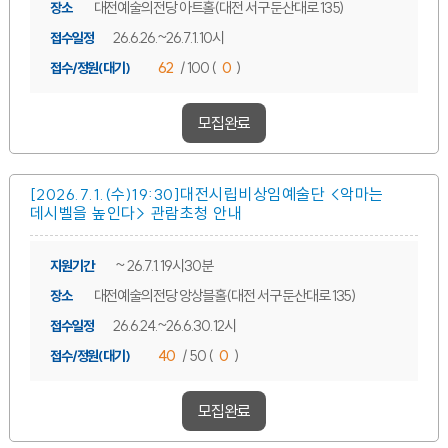
대전예술의전당 아트홀(대전 서구 둔산대로 135)
장소
26.6.26.~26.7.1. 10시
접수일정
62
/ 100 (
0
)
접수/정원(대기)
모집완료
[2026.7.1.(수)19:30]대전시립비상임예술단 <악마는
데시벨을 높인다> 관람초청 안내
~ 26.7.1. 19시30분
지원기간
대전예술의전당 앙상블홀(대전 서구 둔산대로 135)
장소
26.6.24.~26.6.30. 12시
접수일정
40
/ 50 (
0
)
접수/정원(대기)
모집완료