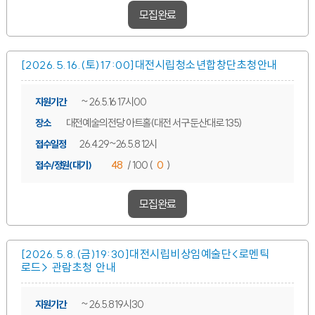
모집완료
[2026.5.16.(토)17:00]대전시립청소년합창단
초청안내
~ 26.5.16 17시00
지원기간
대전예술의전당 아트홀(대전 서구 둔산대로 135)
장소
26.4.29~26.5.8 12시
접수일정
48
/ 100 (
0
)
접수/정원(대기)
모집완료
[2026.5.8.(금)19:30]대전시립비상임예술단<로멘틱
로드> 관람초청 안내
~ 26.5.8 19시30
지원기간