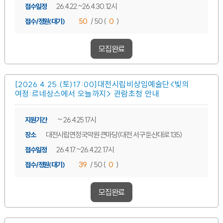
26.4.22.~26.4.30. 12시
접수일정
50
/ 50 (
0
)
접수/정원(대기)
모집완료
[2026.4.25.(토)17:00]대전시립비상임예술단<빛의
여정:르네상스에서 오늘까지> 관람초청 안내
~ 26.4.25 17시
지원기간
대전시립연정국악원 큰마당(대전 서구 둔산대로 135)
장소
26.4.17.~26.4.22. 17시
접수일정
39
/ 50 (
0
)
접수/정원(대기)
모집완료