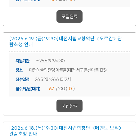
모집완료
[2026.6.19.(금)19:30]대전시립교향악단 <오르간> 관
람초청 안내
~ 26.6.19 19시30
지원기간
대전예술의전당 아트홀(대전 서구 둔산대로 135)
장소
26.5.28~26.6.10 12시
접수일정
67
/ 100 (
0
)
접수/정원(대기)
모집완료
[2026.6.18.(목)19:30]대전시립합창단 <메멘토 모리>
관람초청 안내