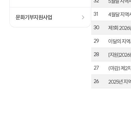
32
5월달 지역
31
4월달 지역
문화기부지원사업
30
제1회 202
29
이달의 지
28
[지원]20
27
(마감) 제2
26
2025년 